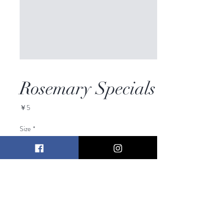
Rosemary Specials
価
￥5
格
Size
*
数量
*