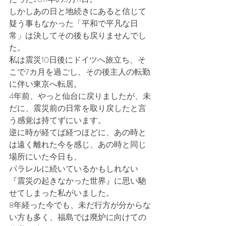
しかしあの日と地続きにあると信じて
疑う事もなかった「平和で平凡な日
常」は決してその後も戻りませんでし
た。
私は震災10日後にドイツへ旅立ち、そ
こで7カ月を過ごし、その後主人の転勤
に伴い東京へ転居。
4年前、やっと仙台に戻りましたが、未
だに、震災前の日常を取り戻したと言
う感覚は持てずにいます。
逆に時が経てば経つほどに、あの時と
は遠く離れた今を感じ、あの時と同じ
場所にいた今日も、
パラレルに続いているかもしれない
『震災の起きなかった世界』に思い馳
せてしまった私がいました。
8年経った今でも、未だ行方が分からな
い方も多く、福島では廃炉に向けての