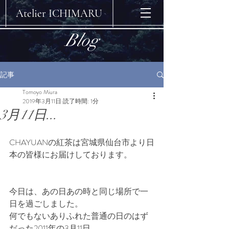
​Atelier ICHIMARU
Blog
記事
Tomoyo Miura
2019年3月11日
読了時間: 1分
3月11日...
CHAYUANの紅茶は宮城県仙台市より日
本の皆様にお届けしております。
今日は、あの日あの時と同じ場所で一
日を過ごしました。
何でもないありふれた普通の日のはず
だった2011年の3月11日。